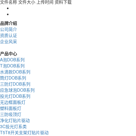
文件名称
文件大小
上传时间
资料下载
品牌介绍
公司简介
资质认证
企业风采
产品中心
A泡DOB系列
T泡DOB系列
水滴款DOB系列
筒灯DOB系列
三防灯DOB系列
应急球泡DOB系列
投光灯DOB系列
无边框面板灯
塑料面板灯
三防吸顶灯
净化灯贴片驱动
3C投光灯系类
T5T8开关支架灯贴片驱动