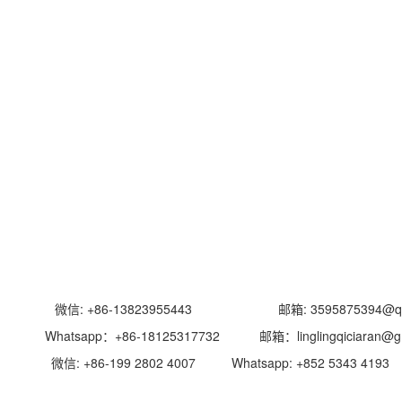
信: +86-13823955443 邮箱: 3595875394@qq
pp：+86-18125317732 邮箱：linglingqiciaran@gma
-199 2802 4007 Whatsapp: +852 5343 4193 邮箱: