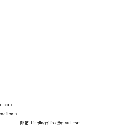
.com
il.com
 Linglingqi.lisa@gmail.com